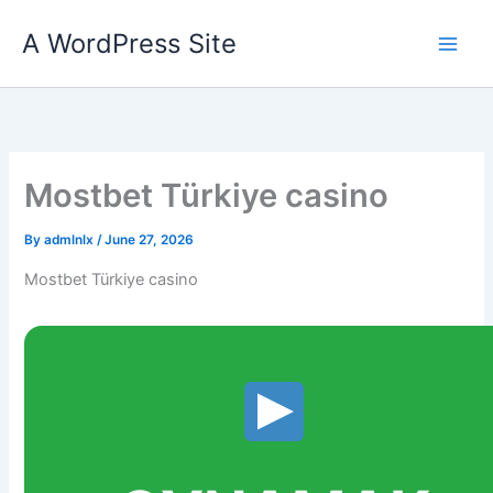
Skip
A WordPress Site
to
content
Mostbet Türkiye casino
By
admlnlx
/
June 27, 2026
Mostbet Türkiye casino