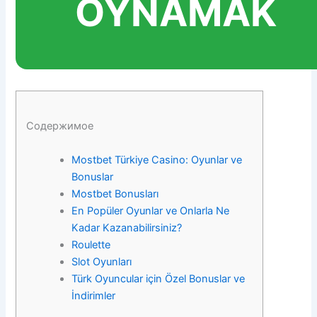
OYNAMAK
Содержимое
Mostbet Türkiye Casino: Oyunlar ve
Bonuslar
Mostbet Bonusları
En Popüler Oyunlar ve Onlarla Ne
Kadar Kazanabilirsiniz?
Roulette
Slot Oyunları
Türk Oyuncular için Özel Bonuslar ve
İndirimler