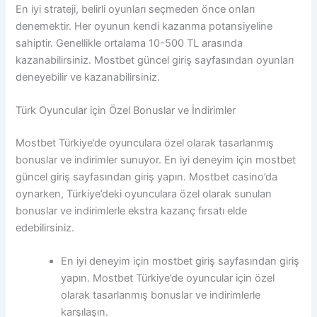
En iyi strateji, belirli oyunları seçmeden önce onları
denemektir. Her oyunun kendi kazanma potansiyeline
sahiptir. Genellikle ortalama 10-500 TL arasında
kazanabilirsiniz. Mostbet güncel giriş sayfasından oyunları
deneyebilir ve kazanabilirsiniz.
Türk Oyuncular için Özel Bonuslar ve İndirimler
Mostbet Türkiye’de oyunculara özel olarak tasarlanmış
bonuslar ve indirimler sunuyor. En iyi deneyim için mostbet
güncel giriş sayfasından giriş yapın. Mostbet casino’da
oynarken, Türkiye’deki oyunculara özel olarak sunulan
bonuslar ve indirimlerle ekstra kazanç fırsatı elde
edebilirsiniz.
En iyi deneyim için mostbet giriş sayfasından giriş
yapın. Mostbet Türkiye’de oyuncular için özel
olarak tasarlanmış bonuslar ve indirimlerle
karşılaşın.