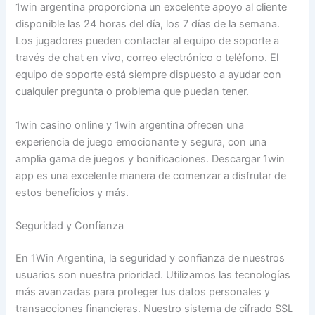
1win argentina proporciona un excelente apoyo al cliente
disponible las 24 horas del día, los 7 días de la semana.
Los jugadores pueden contactar al equipo de soporte a
través de chat en vivo, correo electrónico o teléfono. El
equipo de soporte está siempre dispuesto a ayudar con
cualquier pregunta o problema que puedan tener.
1win casino online y 1win argentina ofrecen una
experiencia de juego emocionante y segura, con una
amplia gama de juegos y bonificaciones. Descargar 1win
app es una excelente manera de comenzar a disfrutar de
estos beneficios y más.
Seguridad y Confianza
En 1Win Argentina, la seguridad y confianza de nuestros
usuarios son nuestra prioridad. Utilizamos las tecnologías
más avanzadas para proteger tus datos personales y
transacciones financieras. Nuestro sistema de cifrado SSL