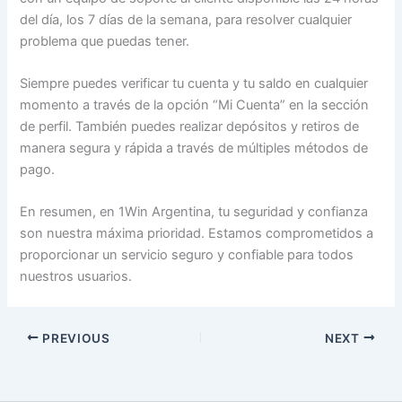
del día, los 7 días de la semana, para resolver cualquier
problema que puedas tener.
Siempre puedes verificar tu cuenta y tu saldo en cualquier
momento a través de la opción “Mi Cuenta” en la sección
de perfil. También puedes realizar depósitos y retiros de
manera segura y rápida a través de múltiples métodos de
pago.
En resumen, en 1Win Argentina, tu seguridad y confianza
son nuestra máxima prioridad. Estamos comprometidos a
proporcionar un servicio seguro y confiable para todos
nuestros usuarios.
PREVIOUS
NEXT