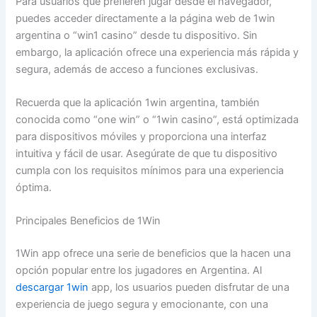
Para usuarios que prefieren jugar desde el navegador,
puedes acceder directamente a la página web de 1win
argentina o “win1 casino” desde tu dispositivo. Sin
embargo, la aplicación ofrece una experiencia más rápida y
segura, además de acceso a funciones exclusivas.
Recuerda que la aplicación 1win argentina, también
conocida como “one win” o “1win casino”, está optimizada
para dispositivos móviles y proporciona una interfaz
intuitiva y fácil de usar. Asegúrate de que tu dispositivo
cumpla con los requisitos mínimos para una experiencia
óptima.
Principales Beneficios de 1Win
1Win app ofrece una serie de beneficios que la hacen una
opción popular entre los jugadores en Argentina. Al
descargar 1win
app, los usuarios pueden disfrutar de una
experiencia de juego segura y emocionante, con una