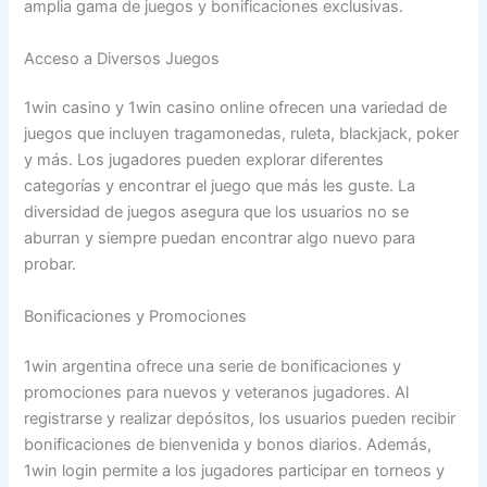
amplia gama de juegos y bonificaciones exclusivas.
Acceso a Diversos Juegos
1win casino y 1win casino online ofrecen una variedad de
juegos que incluyen tragamonedas, ruleta, blackjack, poker
y más. Los jugadores pueden explorar diferentes
categorías y encontrar el juego que más les guste. La
diversidad de juegos asegura que los usuarios no se
aburran y siempre puedan encontrar algo nuevo para
probar.
Bonificaciones y Promociones
1win argentina ofrece una serie de bonificaciones y
promociones para nuevos y veteranos jugadores. Al
registrarse y realizar depósitos, los usuarios pueden recibir
bonificaciones de bienvenida y bonos diarios. Además,
1win login permite a los jugadores participar en torneos y