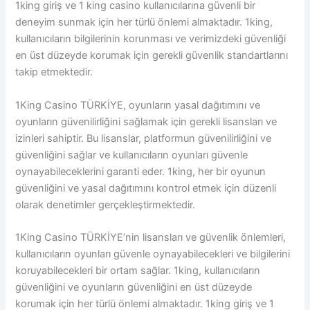
1king giriş ve 1 king casino kullanıcılarına güvenli bir
deneyim sunmak için her türlü önlemi almaktadır. 1king,
kullanıcıların bilgilerinin korunması ve verimizdeki güvenliği
en üst düzeyde korumak için gerekli güvenlik standartlarını
takip etmektedir.
1King Casino TÜRKİYE, oyunların yasal dağıtımını ve
oyunların güvenilirliğini sağlamak için gerekli lisansları ve
izinleri sahiptir. Bu lisanslar, platformun güvenilirliğini ve
güvenliğini sağlar ve kullanıcıların oyunları güvenle
oynayabileceklerini garanti eder. 1king, her bir oyunun
güvenliğini ve yasal dağıtımını kontrol etmek için düzenli
olarak denetimler gerçekleştirmektedir.
1King Casino TÜRKİYE’nin lisansları ve güvenlik önlemleri,
kullanıcıların oyunları güvenle oynayabilecekleri ve bilgilerini
koruyabilecekleri bir ortam sağlar. 1king, kullanıcıların
güvenliğini ve oyunların güvenliğini en üst düzeyde
korumak için her türlü önlemi almaktadır. 1king giriş ve 1