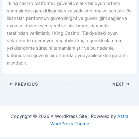
1king casino platformu, güvenli ve etik bir oyun ortamı
sunmak için gerekli lisansları ve yetkilendirmeleri sahiptir. Bu
lisanslar, platformun güvenilirliğini ve güvenliğini sağlar ve
oyunları düzenleyen yerel ve uluslararası kurumlar
tarafından verilmiştir. 1King Casino, Türkiye’deki oyun
sektöründe operasyon yapabilmek için gerekli olan tüm
yetkilendirme sürecini tamamlamıştır ve bu nedenle,
kullanıcıların güvenli bir ortamda oynayabilecekleri garanti
altındadır.
PREVIOUS
NEXT
Copyright © 2026 A WordPress Site | Powered by
Astra
WordPress Theme