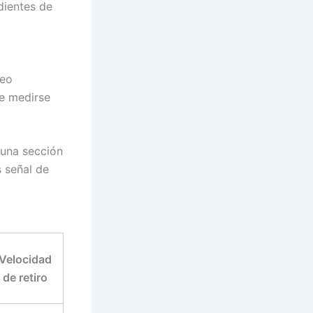
dientes de
reo
le medirse
 una sección
 señal de
Velocidad
de retiro