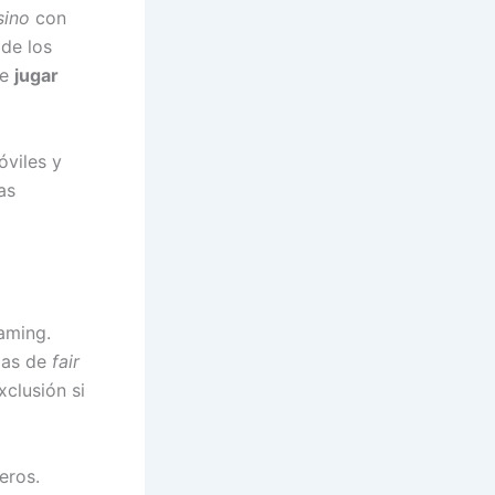
sino
con
 de los
te
jugar
óviles y
as
aming.
rmas de
fair
xclusión si
eros.