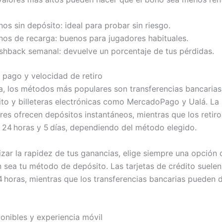
os sin depósito: ideal para probar sin riesgo.
nos de recarga: buenos para jugadores habituales.
shback semanal: devuelve un porcentaje de tus pérdidas.
pago y velocidad de retiro
a, los métodos más populares son transferencias bancarias,
ito y billeteras electrónicas como MercadoPago y Ualá. La
res ofrecen depósitos instantáneos, mientras que los retir
e 24 horas y 5 días, dependiendo del método elegido.
zar la rapidez de tus ganancias, elige siempre una opción d
 sea tu método de depósito. Las tarjetas de crédito suelen
4 horas, mientras que los transferencias bancarias pueden
onibles y experiencia móvil