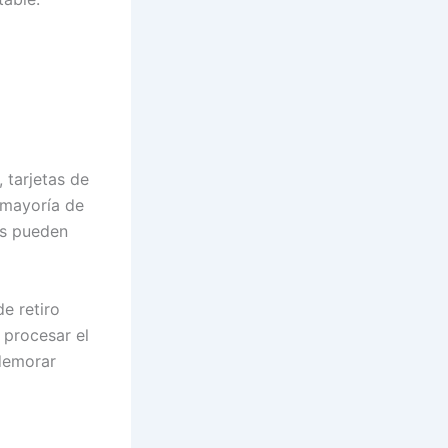
 tarjetas de
 mayoría de
os pueden
e retiro
 procesar el
 demorar