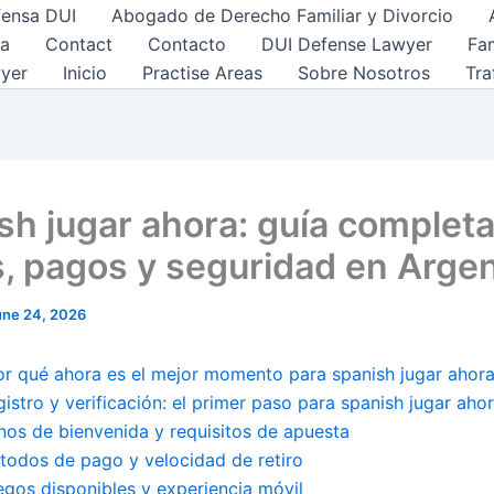
ensa DUI
Abogado de Derecho Familiar y Divorcio
ca
Contact
Contacto
DUI Defense Lawyer
Fa
yer
Inicio
Practise Areas
Sobre Nosotros
Tra
sh jugar ahora: guía complet
, pagos y seguridad en Argen
une 24, 2026
or qué ahora es el mejor momento para spanish jugar ahor
istro y verificación: el primer paso para spanish jugar aho
nos de bienvenida y requisitos de apuesta
todos de pago y velocidad de retiro
egos disponibles y experiencia móvil