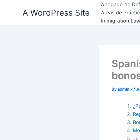
Skip
Abogado de Def
A WordPress Site
to
Áreas de Prácti
content
Immigration Law
Spani
bonos
By
admlnlx
/
J
¿P
Reg
Bo
Mé
Ju