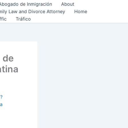
Abogado de Inmigración
About
mily Law and Divorce Attorney
Home
ffic
Tráfico
a de
tina
a?
ra