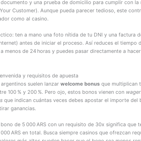
 documento y una prueba de domicilio para cumplir con la
our Customer). Aunque pueda parecer tedioso, este contr
gador como al casino.
ctico: ten a mano una foto nítida de tu DNI y una factura d
internet) antes de iniciar el proceso. Así reduces el tiempo 
n a menos de 24 horas y puedes pasar directamente a hacer
envenida y requisitos de apuesta
 argentinos suelen lanzar
welcome bonus
que multiplican 
tre 100 % y 200 %. Pero ojo, estos bonos vienen con
wager
s
que indican cuántas veces debes apostar el importe del 
tirar ganancias.
 bono de 5 000 ARS con un requisito de 30x significa que 
 000 ARS en total. Busca siempre casinos que ofrezcan requ
valores más altos pueden hacer que el bono sea menos ren