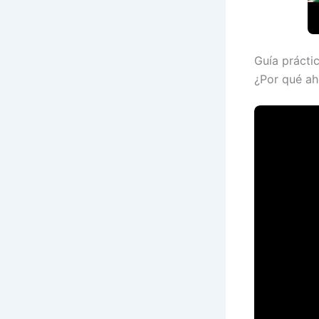
Guía prácti
¿Por qué ah