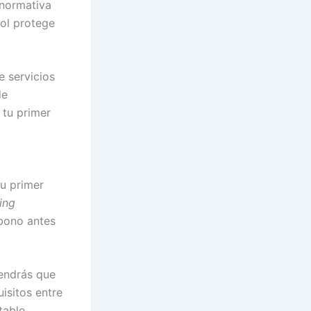
 normativa
ol protege
e servicios
de
 tu primer
tu primer
ing
bono antes
tendrás que
isitos entre
table.