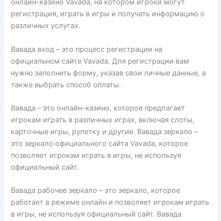
онлайн-казино Vavada, на котором игроки могут
регистрация, играть в игры и получать информацию о
различных услугах.
Вавада вход – это процесс регистрации на
официальном сайте Vavada. Для регистрации вам
нужно заполнить форму, указав свои личные данные, а
также выбрать способ оплаты.
Вавада – это онлайн-казино, которое предлагает
игрокам играть в различных играх, включая слоты,
карточные игры, рулетку и другие. Вавада зеркало –
это зеркало официального сайта Vavada, которое
позволяет игрокам играть в игры, не используя
официальный сайт.
Вавада рабочее зеркало – это зеркало, которое
работает в режиме онлайн и позволяет игрокам играть
в игры, не используя официальный сайт. Вавада