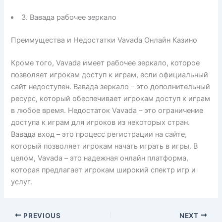
3. Вавада рабочее зеркало
Преимущества и Недостатки Vavada Онлайн Казино
Кроме того, Vavada имеет рабочее зеркало, которое
позволяет игрокам доступ к играм, если официальный
сайт недоступен. Вавада зеркало – это дополнительный
ресурс, который обеспечивает игрокам доступ к играм
в любое время. Недостаток Vavada – это ограничение
доступа к играм для игроков из некоторых стран.
Вавада вход – это процесс регистрации на сайте,
который позволяет игрокам начать играть в игры. В
целом, Vavada – это надежная онлайн платформа,
которая предлагает игрокам широкий спектр игр и
услуг.
PREVIOUS
NEXT