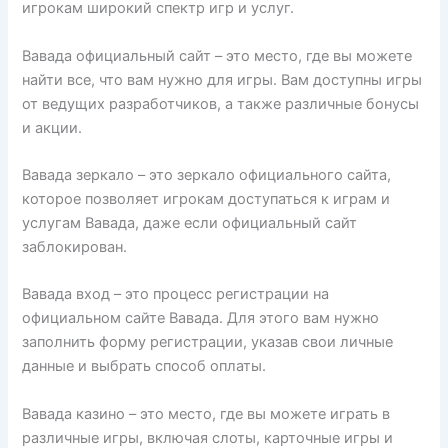
игрокам широкий спектр игр и услуг.
Вавада официальный сайт – это место, где вы можете
найти все, что вам нужно для игры. Вам доступны игры
от ведущих разработчиков, а также различные бонусы
и акции.
Вавада зеркало – это зеркало официального сайта,
которое позволяет игрокам доступаться к играм и
услугам Вавада, даже если официальный сайт
заблокирован.
Вавада вход – это процесс регистрации на
официальном сайте Вавада. Для этого вам нужно
заполнить форму регистрации, указав свои личные
данные и выбрать способ оплаты.
Вавада казино – это место, где вы можете играть в
различные игры, включая слоты, карточные игры и