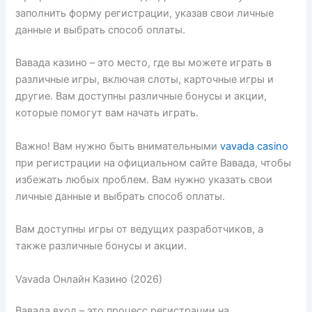
заполнить форму регистрации, указав свои личные
данные и выбрать способ оплаты.
Вавада казино – это место, где вы можете играть в
различные игры, включая слоты, карточные игры и
другие. Вам доступны различные бонусы и акции,
которые помогут вам начать играть.
Важно! Вам нужно быть внимательными
vavada casino
при регистрации на официальном сайте Вавада, чтобы
избежать любых проблем. Вам нужно указать свои
личные данные и выбрать способ оплаты.
Вам доступны игры от ведущих разработчиков, а
также различные бонусы и акции.
Vavada Онлайн Казино (2026)
Вавада вход – это процесс регистрации на