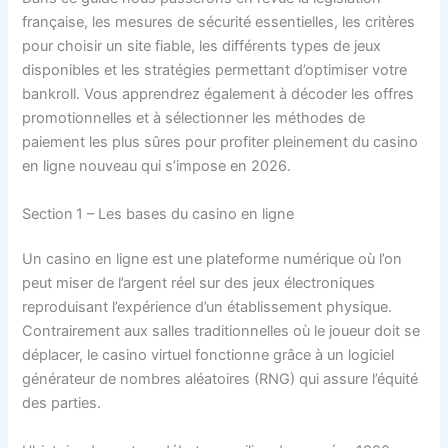
française, les mesures de sécurité essentielles, les critères
pour choisir un site fiable, les différents types de jeux
disponibles et les stratégies permettant d’optimiser votre
bankroll. Vous apprendrez également à décoder les offres
promotionnelles et à sélectionner les méthodes de
paiement les plus sûres pour profiter pleinement du casino
en ligne nouveau qui s’impose en 2026.
Section 1 – Les bases du casino en ligne
Un casino en ligne est une plateforme numérique où l’on
peut miser de l’argent réel sur des jeux électroniques
reproduisant l’expérience d’un établissement physique.
Contrairement aux salles traditionnelles où le joueur doit se
déplacer, le casino virtuel fonctionne grâce à un logiciel
générateur de nombres aléatoires (RNG) qui assure l’équité
des parties.