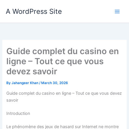
Skip
A WordPress Site
to
content
Guide complet du casino en
ligne – Tout ce que vous
devez savoir
By
Jahangeer Khan
/
March 30, 2026
Guide complet du casino en ligne – Tout ce que vous devez
savoir
Introduction
Le phénomène des jeux de hasard sur Internet ne montre