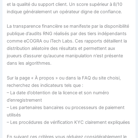
et la qualité du support client. Un score supérieur à 8/10
indique généralement un opérateur digne de confiance.
La transparence financière se manifeste par la disponibilité
publique d’audits RNG réalisés par des tiers indépendants
comme eCOGRA ou iTech Labs. Ces rapports détaillent la
distribution aléatoire des résultats et permettent aux
joueurs d’assurer qu’aucune manipulation n’est présente
dans les algorithmes.
Sur la page « À propos » ou dans la FAQ du site choisi,
recherchez des indicateurs tels que :
– La date d’obtention de la licence et son numéro
d’enregistrement
– Les partenaires bancaires ou processeurs de paiement
utilisés
– Les procédures de vérification KYC clairement expliquées
En suivant ces critères vous réduirez considérablement le