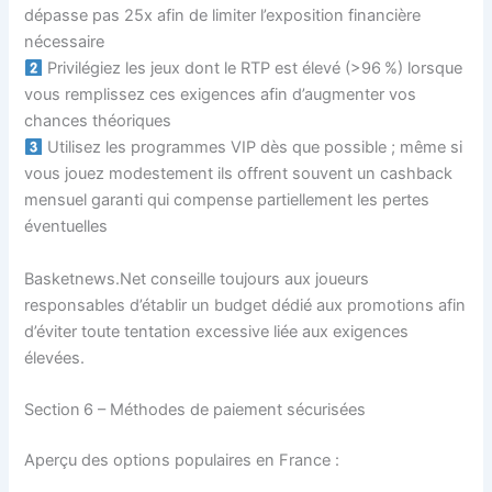
dépasse pas 25x afin de limiter l’exposition financière
nécessaire
Privilégiez les jeux dont le RTP est élevé (>96 %) lorsque
vous remplissez ces exigences afin d’augmenter vos
chances théoriques
Utilisez les programmes VIP dès que possible ; même si
vous jouez modestement ils offrent souvent un cashback
mensuel garanti qui compense partiellement les pertes
éventuelles
Basketnews.Net conseille toujours aux joueurs
responsables d’établir un budget dédié aux promotions afin
d’éviter toute tentation excessive liée aux exigences
élevées.
Section 6 – Méthodes de paiement sécurisées
Aperçu des options populaires en France :