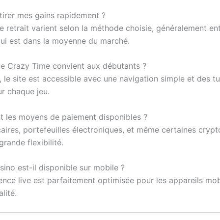
etirer mes gains rapidement ?
e retrait varient selon la méthode choisie, généralement en
qui est dans la moyenne du marché.
ue Crazy Time convient aux débutants ?
le site est accessible avec une navigation simple et des tu
ur chaque jeu.
nt les moyens de paiement disponibles ?
aires, portefeuilles électroniques, et même certaines cryp
grande flexibilité.
asino est-il disponible sur mobile ?
ience live est parfaitement optimisée pour les appareils mob
lité.