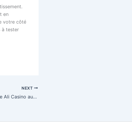
rtissement.
t en
e votre côté
 à tester
NEXT
Que réserve Prince Ali Casino aux amateurs de jeux responsables ?