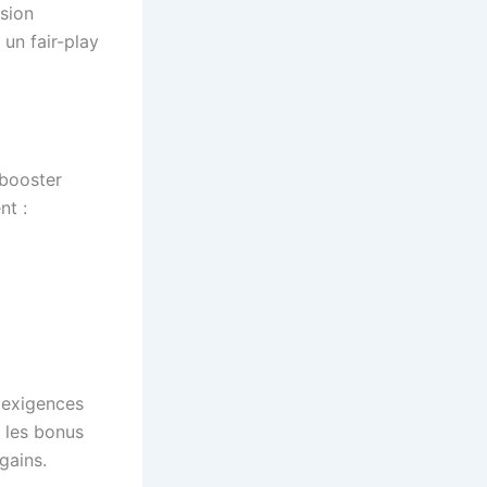
sion
 un fair-play
 booster
nt :
s exigences
 les bonus
gains.