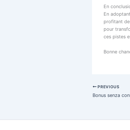
En conclusi
En adoptant 
profitant de
pour transf
ces pistes e
Bonne chanc
PREVIOUS