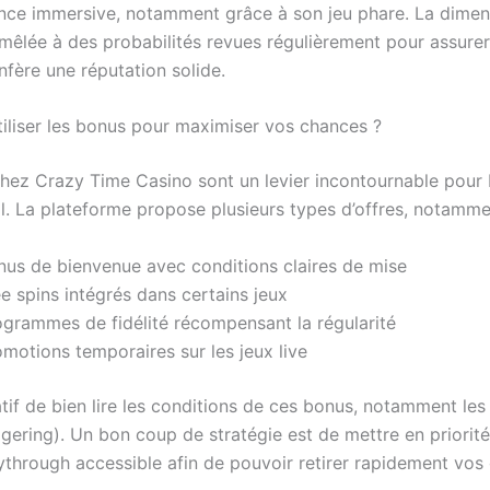
nce immersive, notamment grâce à son jeu phare. La dimen
 mêlée à des probabilités revues régulièrement pour assurer
confère une réputation solide.
liser les bonus pour maximiser vos chances ?
hez Crazy Time Casino sont un levier incontournable pour
al. La plateforme propose plusieurs types d’offres, notamme
nus de bienvenue avec conditions claires de mise
e spins intégrés dans certains jeux
ogrammes de fidélité récompensant la régularité
motions temporaires sur les jeux live
atif de bien lire les conditions de ces bonus, notamment le
gering). Un bon coup de stratégie est de mettre en priorité
ythrough accessible afin de pouvoir retirer rapidement vos 