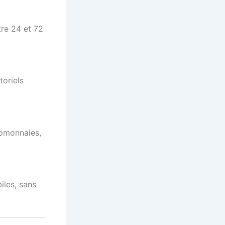
tre 24 et 72
toriels
tomonnaies,
iles, sans