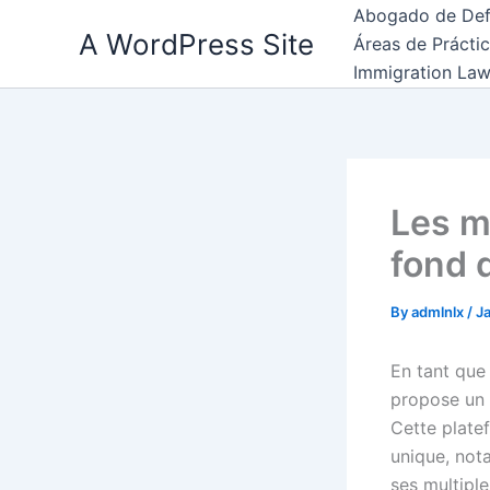
Skip
Abogado de Def
A WordPress Site
to
Áreas de Prácti
content
Immigration Law
Les me
fond 
By
admlnlx
/
J
En tant que
propose un g
Cette plate
unique, not
ses multipl