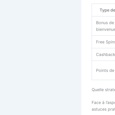
Type d
Bonus de
bienvenu
Free Spin
Cashbac
Points de 
Quelle stra
Face à l’asp
astuces prat