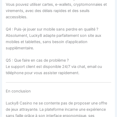
Vous pouvez utiliser cartes, e-wallets, cryptomonnaies et
virements, avec des délais rapides et des seuils
accessibles.
Q4 : Puis-je jouer sur mobile sans perdre en qualité ?
Absolument, Lucky8 adapte parfaitement son site aux
mobiles et tablettes, sans besoin d’application
supplémentaire.
Q5 : Que faire en cas de problème ?
Le support client est disponible 24/7 via chat, email ou
téléphone pour vous assister rapidement.
En conclusion
Lucky8 Casino ne se contente pas de proposer une offre
de jeux attrayante. La plateforme incarne une expérience
sans faille grâce à son interface ergonomique, ses