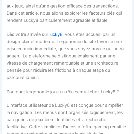
aux jeux, ainsi qu’une gestion efficace des transactions.
Dans cet article, nous allons explorer les facteurs clés qui
rendent Lucky8 particulièrement agréable et fiable.
Dès votre arrivée sur
lucky8
, vous êtes accueilli par un
design clair et moderne. L’ergonomie du site favorise une
prise en main immédiate, que vous soyez novice ou joueur
aguerri. La plateforme se distingue également par une
vitesse de chargement remarquable et une architecture
pensée pour réduire les frictions à chaque étape du
parcours joueur.
Pourquoi l’ergonomie joue un rôle central chez Lucky8 ?
L’interface utilisateur de Lucky8 est conçue pour simplifier
la navigation. Les menus sont organisés logiquement, les
catégories de jeux bien identifiées et la recherche
facilitative. Cette simplicité d’accès à l’offre gaming réduit le