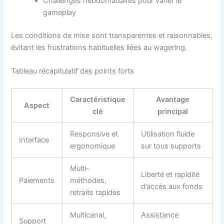
Challenges hebdomadaires pour varier le
gameplay
Les conditions de mise sont transparentes et raisonnables,
évitant les frustrations habituelles liées au wagering.
Tableau récapitulatif des points forts
Caractéristique
Avantage
Aspect
clé
principal
Responsive et
Utilisation fluide
Interface
ergonomique
sur tous supports
Multi-
Liberté et rapidité
Paiements
méthodes,
d’accès aux fonds
retraits rapides
Multicanal,
Assistance
Support