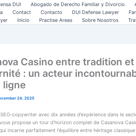
ensa DUI
Abogado de Derecho Familiar y Divorcio
ca
Contact
Contacto
DUI Defense Lawyer
Fa
yer
Inicio
Practise Areas
Sobre Nosotros
Tra
ova Casino entre tradition et
nité : un acteur incontournab
 ligne
ecember 24, 2025
 SEO-copywriter avec dix années d’expérience dans le sect
 vous propose un tour d’horizon complet de Casanova Casi
ui incarne parfaitement l’équilibre entre héritage classique