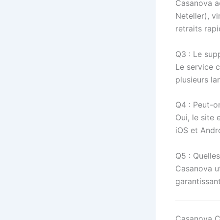
Casanova acc
Neteller), 
retraits rapi
Q3 : Le supp
Le service c
plusieurs la
Q4 : Peut-o
Oui, le sit
iOS et Andr
Q5 : Quelles
Casanova ut
garantissant
Casanova Ca