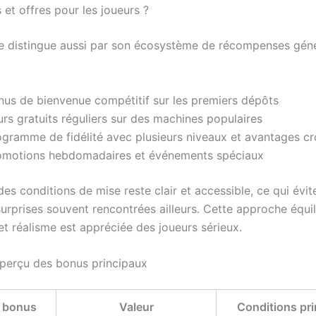
et offres pour les joueurs ?
 distingue aussi par son écosystème de récompenses gén
nus de bienvenue compétitif sur les premiers dépôts
rs gratuits réguliers sur des machines populaires
ogramme de fidélité avec plusieurs niveaux et avantages cr
omotions hebdomadaires et événements spéciaux
es conditions de mise reste clair et accessible, ce qui évit
urprises souvent rencontrées ailleurs. Cette approche équil
 et réalisme est appréciée des joueurs sérieux.
aperçu des bonus principaux
 bonus
Valeur
Conditions pri