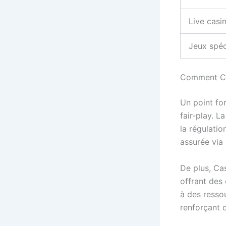
Live casi
Jeux spéc
Comment Cas
Un point fo
fair-play. L
la régulatio
assurée via
De plus, Ca
offrant des 
à des ressou
renforçant 