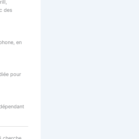
ll,
c des
éphone, en
diée pour
ndépendant
i cherche