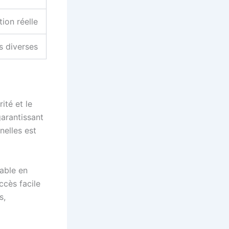
tion réelle
s diverses
ité et le
garantissant
nelles est
able en
ccès facile
s,