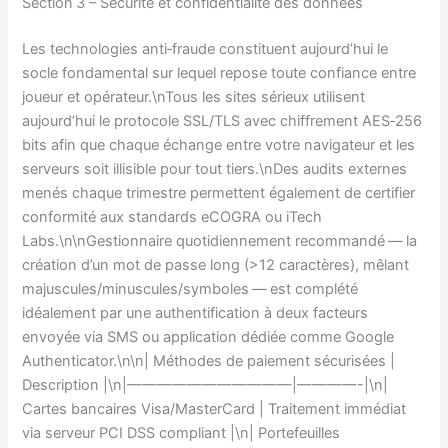
Section 3 – Sécurité et confidentialité des données
Les technologies anti‑fraude constituent aujourd’hui le
socle fondamental sur lequel repose toute confiance entre
joueur et opérateur.\nTous les sites sérieux utilisent
aujourd’hui le protocole SSL/TLS avec chiffrement AES‑256
bits afin que chaque échange entre votre navigateur et les
serveurs soit illisible pour tout tiers.\nDes audits externes
menés chaque trimestre permettent également de certifier
conformité aux standards eCOGRA ou iTech
Labs.\n\nGestionnaire quotidiennement recommandé — la
création d’un mot de passe long (>12 caractères), mêlant
majuscules/minuscules/symboles — est complété
idéalement par une authentification à deux facteurs
envoyée via SMS ou application dédiée comme Google
Authenticator.\n\n| Méthodes de paiement sécurisées |
Description |\n|———————————|————-|\n|
Cartes bancaires Visa/MasterCard | Traitement immédiat
via serveur PCI DSS compliant |\n| Portefeuilles