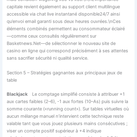
capitale revient également au support client multilingue
accessible via chat live instantané disponible24/7 ainsi
qu’envoi email garanti sous deux heures ouvrées.\nCes
éléments combinés permettent au consommateur éclairé
—comme ceux consultés régulièrement sur
Basketnews.Net—de sélectionner le nouveau site de
casino en ligne qui correspond précisément à ses attentes
sans sacrifier sécurité ni qualité service.
Section 5 – Stratégies gagnantes aux principaux jeux de
table
Blackjack
Le comptage simplifié consiste à attribuer +1
aux cartes faibles (2–6), -1 aux fortes (10–As) puis suivre la
somme courante («​running count​»). Sur tables virtuelles où
aucun mélange manuel n’intervient cette technique reste
valable tant que vous jouez plusieurs mains consécutives ;
viser un compte positif supérieur à +4 indique