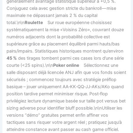
généralement avantage statistique supérieur à +0,5 %.
Conjuguez cela avec gestion stricte du bankroll — mise
maximale ne dépassant jamais 2 % du capital
total.\n\n
Roulette
Sur roue européenne choisissez
systématiquement la mise «​Voisins Zéro​», couvrant douze
numéros adjacents dont la probabilité collective est
supérieure grâce au placement équilibré parmi hauts/bas
pairs/impairs. Statistiques historiques montrent qu’environ
45 %
des tirages tombent parmi ces cases lors d’une série
courte (<25 spins).\n\n
Poker online
Sélectionnez une
salle disposant déjà licencée ANJ afin que vos fonds soient
sécurisés ; commencez toujours avec stratégie préflop
basique ­– jouer uniquement AA‐KK‐QQ‐JJ‐AKs/AKo quand
position tardive permet minimiser risque. Post‑flop
privilégiez lecture dynamique basée sur taille pot versus bet
sizing adverse pour identifier bluff possible.\n\nUtiliser les
versions “démo” gratuites permet enfin affiner vos
tactiques sans risquer votre argent réel ; pratiquez jusqu’à
atteindre constance avant passer au cash game officiel.