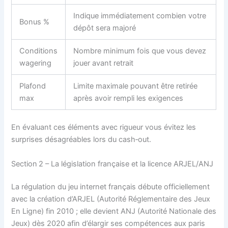
Indique immédiatement combien votre
Bonus %
dépôt sera majoré
Conditions
Nombre minimum fois que vous devez
wagering
jouer avant retrait
Plafond
Limite maximale pouvant être retirée
max
après avoir rempli les exigences
En évaluant ces éléments avec rigueur vous évitez les
surprises désagréables lors du cash‑out.
Section 2 – La législation française et la licence ARJEL/ANJ
La régulation du jeu internet français débute officiellement
avec la création d’ARJEL (Autorité Réglementaire des Jeux
En Ligne) fin 2010 ; elle devient ANJ (Autorité Nationale des
Jeux) dès 2020 afin d’élargir ses compétences aux paris