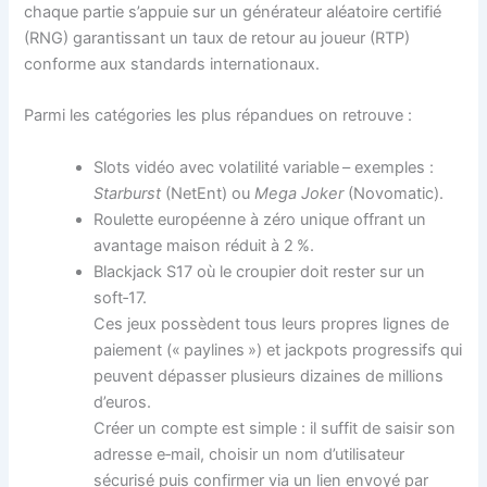
chaque partie s’appuie sur un générateur aléatoire certifié
(RNG) garantissant un taux de retour au joueur (RTP)
conforme aux standards internationaux.
Parmi les catégories les plus répandues on retrouve :
Slots vidéo avec volatilité variable – exemples :
Starburst
(NetEnt) ou
Mega Joker
(Novomatic).
Roulette européenne à zéro unique offrant un
avantage maison réduit à 2 %.
Blackjack S17 où le croupier doit rester sur un
soft‑17.
Ces jeux possèdent tous leurs propres lignes de
paiement (« paylines ») et jackpots progressifs qui
peuvent dépasser plusieurs dizaines de millions
d’euros.
Créer un compte est simple : il suffit de saisir son
adresse e‑mail, choisir un nom d’utilisateur
sécurisé puis confirmer via un lien envoyé par