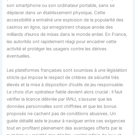
son smartphone ou son ordinateur portable, sans se
déplacer dans un établissement physique. Cette
accessibilité a entraîné une explosion de la popularité des
casinos en ligne, qui enregistrent chaque année des
milliards d’euros de mises dans le monde entier. En France,
les autorités ont rapidement réagi pour encadrer cette
activité et protéger les usagers contre les dérives
éventuelles.
Les plateformes françaises sont soumises à une législation
stricte qui impose le respect de critères de sécurité très
élevés et la mise à disposition d’outils de jeu responsable.
Le choix d’un opérateur fiable devient alors crucial : il faut
vérifier la licence délivrée par l’ANJ, s’assurer que les
données personnelles sont chiffrées et que les bonus
proposés ne cachent pas de conditions abusives. Un
guide détaillé aide le joueur à naviguer entre ces exigences
tout en profitant pleinement des avantages offerts par le