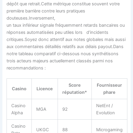
dépôt que retrait.Cette métrique constitue souvent votre
première barrière contre leurs pratiques
douteuses.Inversement,
un taux inférieur signale fréquemment retards bancaires ou
réponses automatisées peu utiles lors d’incidents
critiques.Soyez donc attentif aux notes globales mais aussi
aux commentaires détaillés relatifs aux délais payout.Dans
notre tableau comparatif ci-dessous nous synthétisons
trois acteurs majeurs actuellement classés parmi nos
recommandations :
Score
Fournisseur
Casino
Licence
réputation*
phare
Casino
NetEnt /
MGA
92
Alpha
Evolution
Casino
UKGC
88
Microgaming