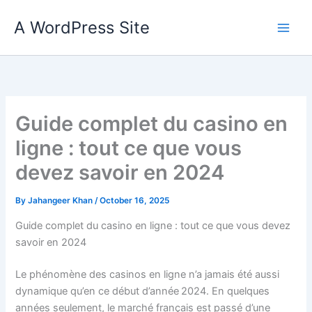
Skip
A WordPress Site
to
content
Guide complet du casino en
ligne : tout ce que vous
devez savoir en 2024
By
Jahangeer Khan
/
October 16, 2025
Guide complet du casino en ligne : tout ce que vous devez
savoir en 2024
Le phénomène des casinos en ligne n’a jamais été aussi
dynamique qu’en ce début d’année 2024. En quelques
années seulement, le marché français est passé d’une