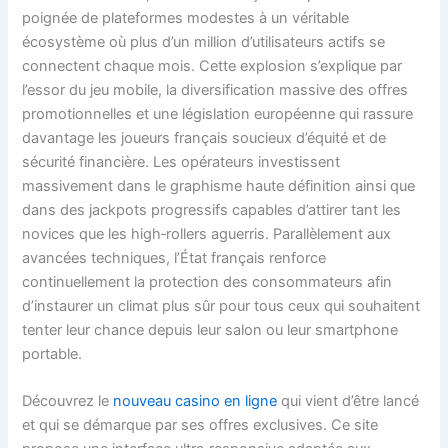
poignée de plateformes modestes à un véritable
écosystème où plus d’un million d’utilisateurs actifs se
connectent chaque mois. Cette explosion s’explique par
l’essor du jeu mobile, la diversification massive des offres
promotionnelles et une législation européenne qui rassure
davantage les joueurs français soucieux d’équité et de
sécurité financière. Les opérateurs investissent
massivement dans le graphisme haute définition ainsi que
dans des jackpots progressifs capables d’attirer tant les
novices que les high‑rollers aguerris. Parallèlement aux
avancées techniques, l’État français renforce
continuellement la protection des consommateurs afin
d’instaurer un climat plus sûr pour tous ceux qui souhaitent
tenter leur chance depuis leur salon ou leur smartphone
portable.
Découvrez le
nouveau casino en ligne
qui vient d’être lancé
et qui se démarque par ses offres exclusives. Ce site