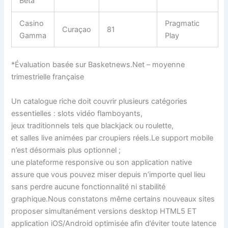
Beta
Casino
Pragmatic
Curaçao
81
Gamma
Play
*Évaluation basée sur Basketnews.Net – moyenne
trimestrielle française
Un catalogue riche doit couvrir plusieurs catégories
essentielles : slots vidéo flamboyants,
jeux traditionnels tels que blackjack ou roulette,
et salles live animées par croupiers réels.Le support mobile
n’est désormais plus optionnel ;
une plateforme responsive ou son application native
assure que vous pouvez miser depuis n’importe quel lieu
sans perdre aucune fonctionnalité ni stabilité
graphique.Nous constatons même certains nouveaux sites
proposer simultanément versions desktop HTML5 ET
application iOS/Android optimisée afin d’éviter toute latence