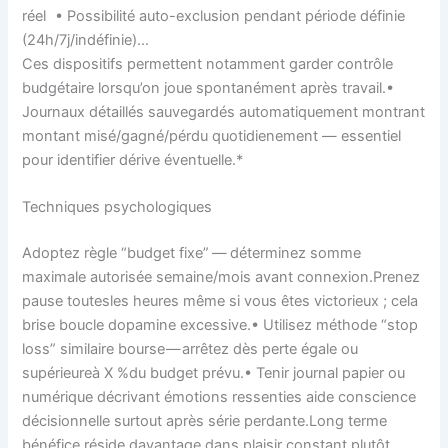
réel • Possibilité auto-exclusion pendant période définie
(24h/7j/indéfinie)…
Ces dispositifs permettent notamment garder contrôle
budgétaire lorsqu’on joue spontanément après travail.•
Journaux détaillés sauvegardés automatiquement montrant
montant misé/gagné/pérdu quotidienement — essentiel
pour identifier dérive éventuelle.*
Techniques psychologiques
Adoptez règle “budget fixe” — déterminez somme
maximale autorisée semaine/mois avant connexion.Prenez
pause toutesles heures même si vous êtes victorieux ; cela
brise boucle dopamine excessive.• Utilisez méthode “stop
loss” similaire bourse — arrêtez dès perte égale ou
supérieureà X %du budget prévu.• Tenir journal papier ou
numérique décrivant émotions ressenties aide conscience
décisionnelle surtout après série perdante.Long terme
bénéfice réside davantage dans plaisir constant plutôt