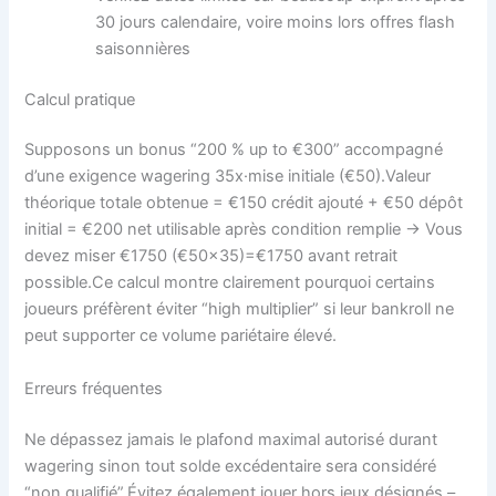
30 jours calendaire, voire moins lors offres flash
saisonnières
Calcul pratique
Supposons un bonus “200 % up to €300” accompagné
d’une exigence wagering 35x·mise initiale (€50).Valeur
théorique totale obtenue = €150 crédit ajouté + €50 dépôt
initial = €200 net utilisable après condition remplie → Vous
devez miser €1750 (€50×35)=€1750 avant retrait
possible.Ce calcul montre clairement pourquoi certains
joueurs préfèrent éviter “high multiplier” si leur bankroll ne
peut supporter ce volume pariétaire élevé.​
Erreurs fréquentes
Ne dépassez jamais le plafond maximal autorisé durant
wagering sinon tout solde excédentaire sera considéré
“non qualifié”.Évitez également jouer hors jeux désignés –