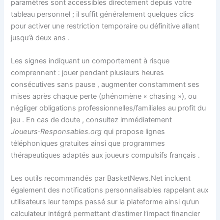
paramètres sont accessibles directement depuis votre
tableau personnel ; il suffit généralement quelques clics
pour activer une restriction temporaire ou définitive allant
jusqu’à deux ans .
Les signes indiquant un comportement à risque
comprennent : jouer pendant plusieurs heures
consécutives sans pause , augmenter constamment ses
mises après chaque perte (phénomène « chasing »), ou
négliger obligations professionnelles/familiales au profit du
jeu . En cas de doute , consultez immédiatement
Joueurs‑Responsables.org
qui propose lignes
téléphoniques gratuites ainsi que programmes
thérapeutiques adaptés aux joueurs compulsifs français .
Les outils recommandés par BasketNews.Net incluent
également des notifications personnalisables rappelant aux
utilisateurs leur temps passé sur la plateforme ainsi qu’un
calculateur intégré permettant d’estimer l’impact financier