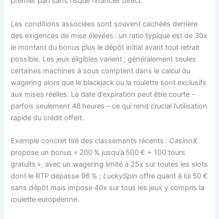
premier pari sans risque financier direct.
Les conditions associées sont souvent cachées derrière
des exigences de mise élevées : un ratio typique est de 30x
le montant du bonus plus le dépôt initial avant tout retrait
possible. Les jeux éligibles varient ; généralement seules
certaines machines à sous comptent dans le calcul du
wagering alors que le blackjack ou la roulette sont exclusifs
aux mises réelles. La date d’expiration peut être courte –
parfois seulement 48 heures – ce qui rend crucial l’utilisation
rapide du crédit offert.
Exemple concret tiré des classements récents :
CasinoX
propose un bonus « 200 % jusqu’à 500 € + 100 tours
gratuits », avec un wagering limité à 25x sur toutes les slots
dont le RTP dépasse 96 % ;
LuckySpin
offre quant à lui 50 €
sans dépôt mais impose 40x sur tous les jeux y compris la
roulette européenne.