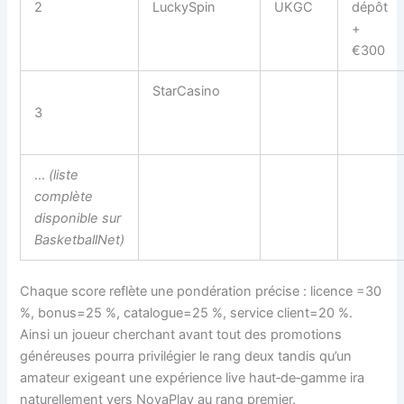
2
LuckySpin
UKGC
dépôt
+
€300
StarCasino
3
…
(liste
complète
disponible sur
BasketballNet)
Chaque score reflète une pondération précise : licence =30
%, bonus=25 %, catalogue=25 %, service client=20 %.
Ainsi un joueur cherchant avant tout des promotions
généreuses pourra privilégier le rang deux tandis qu’un
amateur exigeant une expérience live haut‑de‑gamme ira
naturellement vers NovaPlay au rang premier.