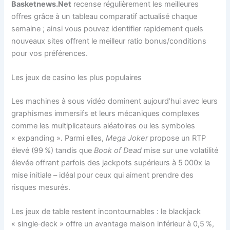
Basketnews.Net
recense régulièrement les meilleures
offres grâce à un tableau comparatif actualisé chaque
semaine ; ainsi vous pouvez identifier rapidement quels
nouveaux sites offrent le meilleur ratio bonus/conditions
pour vos préférences.
Les jeux de casino les plus populaires
Les machines à sous vidéo dominent aujourd’hui avec leurs
graphismes immersifs et leurs mécaniques complexes
comme les multiplicateurs aléatoires ou les symboles
« expanding ». Parmi elles,
Mega Joker
propose un RTP
élevé (99 %) tandis que
Book of Dead
mise sur une volatilité
élevée offrant parfois des jackpots supérieurs à 5 000x la
mise initiale – idéal pour ceux qui aiment prendre des
risques mesurés.
Les jeux de table restent incontournables : le blackjack
« single‑deck » offre un avantage maison inférieur à 0,5 %,