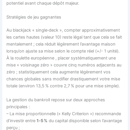
potentiel avant chaque dépôt majeur.
Stratégies de jeu gagnantes
Au blackjack « single‑deck », compter approximativement
les cartes hautes (valeur 10) reste légal tant que cela se fait
mentalement ; cela réduit légèrement l’avantage maison
lorsqu’on ajuste sa mise selon le compte réel (+/- 1 unité).
À la roulette européenne , placer systématiquement une
mise « voisinage zéro » couvre cinq numéros adjacents au
zéro ; statistiquement cela augmente légèrement vos
chances globales sans modifier drastiquement votre mise
totale (environ 13,5 % contre 2,7 % pour une mise simple).
La gestion du bankroll repose sur deux approches
principales :
– La mise proportionnelle (« Kelly Criterion ») recommande
d’investir entre
1‑5 %
du capital disponible selon l’avantage
perçu ;