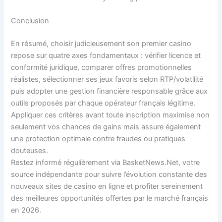
Conclusion
En résumé, choisir judicieusement son premier casino
repose sur quatre axes fondamentaux : vérifier licence et
conformité juridique, comparer offres promotionnelles
réalistes, sélectionner ses jeux favoris selon RTP/volatilité
puis adopter une gestion financière responsable grâce aux
outils proposés par chaque opérateur français légitime.
Appliquer ces critères avant toute inscription maximise non
seulement vos chances de gains mais assure également
une protection optimale contre fraudes ou pratiques
douteuses.
Restez informé régulièrement via BasketNews.Net, votre
source indépendante pour suivre l’évolution constante des
nouveaux sites de casino en ligne et profiter sereinement
des meilleures opportunités offertes par le marché français
en 2026.