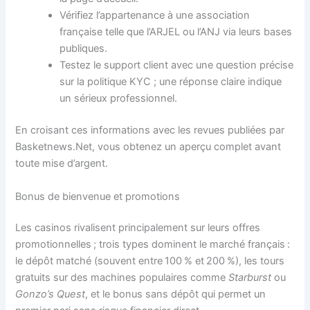
Vérifiez l’appartenance à une association
française telle que l’ARJEL ou l’ANJ via leurs bases
publiques.
Testez le support client avec une question précise
sur la politique KYC ; une réponse claire indique
un sérieux professionnel.
En croisant ces informations avec les revues publiées par
Basketnews.Net, vous obtenez un aperçu complet avant
toute mise d’argent.
Bonus de bienvenue et promotions
Les casinos rivalisent principalement sur leurs offres
promotionnelles ; trois types dominent le marché français :
le dépôt matché (souvent entre 100 % et 200 %), les tours
gratuits sur des machines populaires comme
Starburst
ou
Gonzo’s Quest
, et le bonus sans dépôt qui permet un