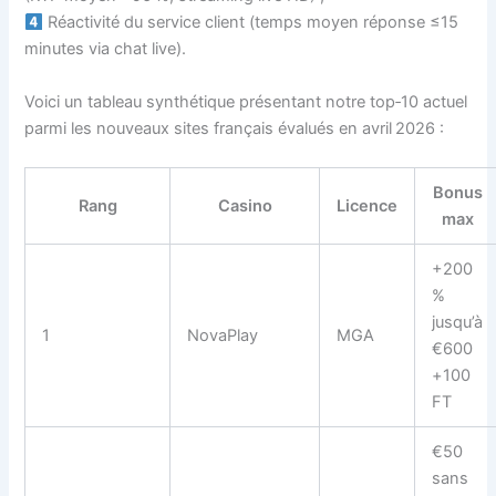
Réactivité du service client (temps moyen réponse ≤15
minutes via chat live).
Voici un tableau synthétique présentant notre top‑10 actuel
parmi les nouveaux sites français évalués en avril 2026 :
Bonus
Rang
Casino
Licence
max
+200
%
jusqu’à
1
NovaPlay
MGA
€600
+100
FT
€50
sans