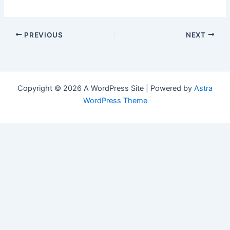
PREVIOUS
NEXT
Copyright © 2026 A WordPress Site | Powered by
Astra
WordPress Theme