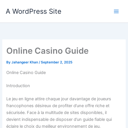
Skip
A WordPress Site
to
content
Online Casino Guide
By
Jahangeer Khan
/
September 2, 2025
Online Casino Guide
Introduction
Le jeu en ligne attire chaque jour davantage de joueurs
francophones désireux de profiter d’une offre riche et
sécurisée. Face à la multitude de sites disponibles, il
devient indispensable de disposer d’un guide fiable qui
éclaire le choix du meilleur environnement de jeu.