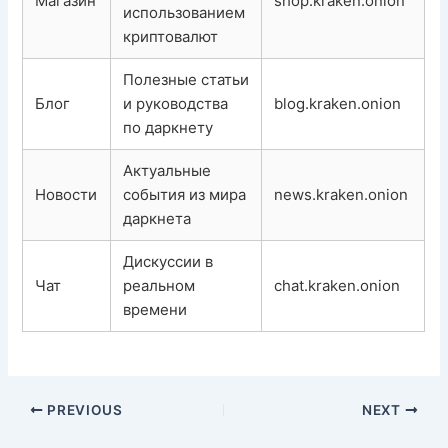
Магазин
shop.kraken.onion
использованием
криптовалют
Полезные статьи
Блог
и руководства
blog.kraken.onion
по даркнету
Актуальные
Новости
события из мира
news.kraken.onion
даркнета
Дискуссии в
Чат
реальном
chat.kraken.onion
времени
PREVIOUS
NEXT