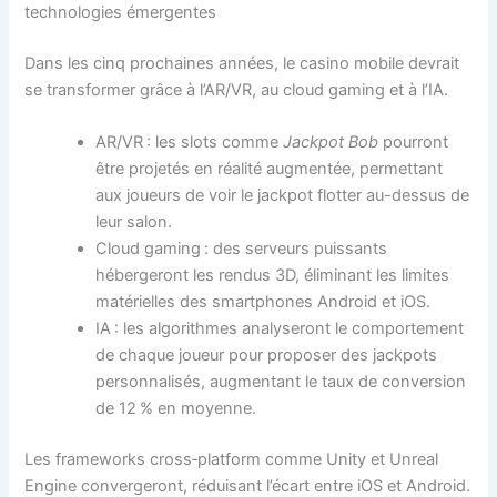
technologies émergentes
Dans les cinq prochaines années, le casino mobile devrait
se transformer grâce à l’AR/VR, au cloud gaming et à l’IA.
AR/VR : les slots comme
Jackpot Bob
pourront
être projetés en réalité augmentée, permettant
aux joueurs de voir le jackpot flotter au-dessus de
leur salon.
Cloud gaming : des serveurs puissants
hébergeront les rendus 3D, éliminant les limites
matérielles des smartphones Android et iOS.
IA : les algorithmes analyseront le comportement
de chaque joueur pour proposer des jackpots
personnalisés, augmentant le taux de conversion
de 12 % en moyenne.
Les frameworks cross‑platform comme Unity et Unreal
Engine convergeront, réduisant l’écart entre iOS et Android.