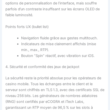
options de personnalisation de l’interface, mais souffre
parfois d’un contraste insuffisant sur les écrans OLED de
faible luminosité.
Points forts UX (bullet list)
Navigation fluide grâce aux gestes multitouch.
Indicateurs de mise clairement affichés (mise
min., max., RTP).
Bouton “Spin” réactif, avec vibration sur iOS.
4. Sécurité et conformité des jeux de jackpot
La sécurité reste la priorité absolue pour les opérateurs de
casino mobile. Tous les échanges entre le client et le
serveur sont chiffrés en TLS 1.3, avec des certificats SSL de
niveau 256 bits. Les générateurs de nombres aléatoires
(RNG) sont certifiés par eCOGRA et iTech Labs,
garantissant un RTP moyen de 96,5 % sur les slots à