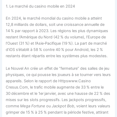
1. Le marché du casino mobile en 2024
En 2024, le marché mondial du casino mobile a atteint
12,8 milliards de dollars, soit une croissance annuelle de
14 % par rapport à 2023. Les régions les plus dynamiques
restent l’Amérique du Nord (42 % du volume), l’Europe de
l’Ouest (31 %) et l’Asie‑Pacifique (19 %). La part de marché
d’iOS s’établit à 58 % contre 40 % pour Android, les 2 %
restants étant répartis entre les systèmes plus modestes.
Le Nouvel An crée un effet de “fermeture” des salles de jeu
physiques, ce qui pousse les joueurs à se tourner vers leurs
appareils. Selon le rapport de Httpswww.Casino
Cresus.Com, le trafic mobile augmente de 33 % entre le
30 décembre et le 1er janvier, avec une hausse de 22 % des
mises sur les slots progressifs. Les jackpots progressifs,
comme
Mega Fortune
ou
Jackpot Bob
, voient leurs valeurs
grimper de 15 % à 25 % pendant la période festive, attirant