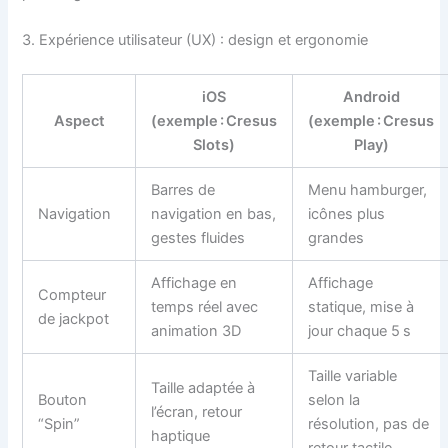
3. Expérience utilisateur (UX) : design et ergonomie
iOS
Android
Aspect
(exemple : Cresus
(exemple : Cresus
Slots)
Play)
Barres de
Menu hamburger,
Navigation
navigation en bas,
icônes plus
gestes fluides
grandes
Affichage en
Affichage
Compteur
temps réel avec
statique, mise à
de jackpot
animation 3D
jour chaque 5 s
Taille variable
Taille adaptée à
Bouton
selon la
l’écran, retour
“Spin”
résolution, pas de
haptique