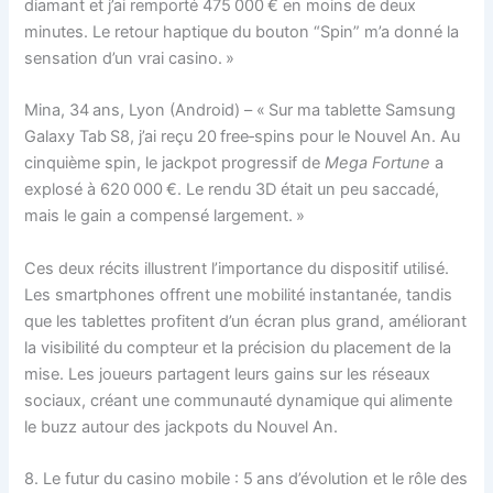
diamant et j’ai remporté 475 000 € en moins de deux
minutes. Le retour haptique du bouton “Spin” m’a donné la
sensation d’un vrai casino. »
Mina, 34 ans, Lyon (Android) – « Sur ma tablette Samsung
Galaxy Tab S8, j’ai reçu 20 free‑spins pour le Nouvel An. Au
cinquième spin, le jackpot progressif de
Mega Fortune
a
explosé à 620 000 €. Le rendu 3D était un peu saccadé,
mais le gain a compensé largement. »
Ces deux récits illustrent l’importance du dispositif utilisé.
Les smartphones offrent une mobilité instantanée, tandis
que les tablettes profitent d’un écran plus grand, améliorant
la visibilité du compteur et la précision du placement de la
mise. Les joueurs partagent leurs gains sur les réseaux
sociaux, créant une communauté dynamique qui alimente
le buzz autour des jackpots du Nouvel An.
8. Le futur du casino mobile : 5 ans d’évolution et le rôle des