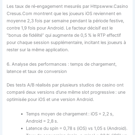
Les taux de ré‑engagement mesurés par Httpswww.Casino
Cresus.Com montrent que les joueurs iOS reviennent en
moyenne 2,3 fois par semaine pendant la période festive,
contre 1,9 fois pour Android. Le facteur décisif est le
“bonus de fidélité” qui augmente de 0,5 % le RTP effectif
pour chaque session supplémentaire, incitant les joueurs à
rester sur la même application.
6. Analyse des performances : temps de chargement,
latence et taux de conversion
Des tests A/B réalisés par plusieurs studios de casino ont
comparé deux versions d’une même slot progressive : une
optimisée pour iOS et une version Android.
Temps moyen de chargement : iOS = 2,2 s,
Android = 2,8 s.
Latence du spin = 0,78 s (iOS) vs 1,05 s (Android).