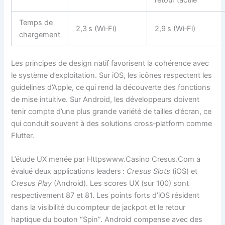
retour tactile
Temps de
2,3 s (Wi‑Fi)
2,9 s (Wi‑Fi)
chargement
Les principes de design natif favorisent la cohérence avec
le système d’exploitation. Sur iOS, les icônes respectent les
guidelines d’Apple, ce qui rend la découverte des fonctions
de mise intuitive. Sur Android, les développeurs doivent
tenir compte d’une plus grande variété de tailles d’écran, ce
qui conduit souvent à des solutions cross‑platform comme
Flutter.
L’étude UX menée par Httpswww.Casino Cresus.Com a
évalué deux applications leaders :
Cresus Slots
(iOS) et
Cresus Play
(Android). Les scores UX (sur 100) sont
respectivement 87 et 81. Les points forts d’iOS résident
dans la visibilité du compteur de jackpot et le retour
haptique du bouton “Spin”. Android compense avec des