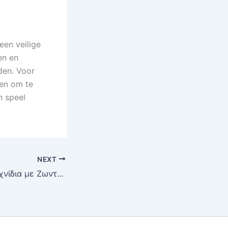
een veilige
en en
den. Voor
gen om te
n speel
NEXT
Bearo Casino Παιχνίδια με Ζωντανό Ντίλερ