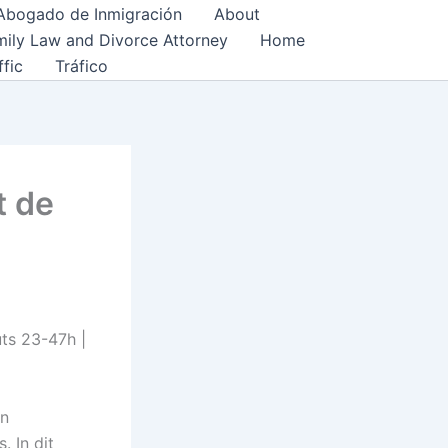
Abogado de Inmigración
About
mily Law and Divorce Attorney
Home
ffic
Tráfico
t de
ts 23-47h |
en
. In dit