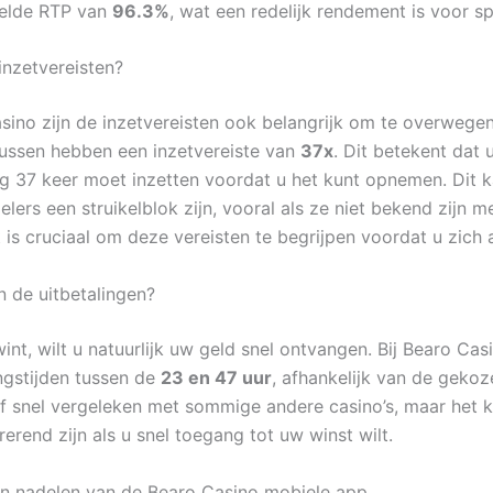
elde RTP van
96.3%
, wat een redelijk rendement is voor sp
inzetvereisten?
asino zijn de inzetvereisten ook belangrijk om te overwege
ssen hebben een inzetvereiste van
37x
. Dit betekent dat 
 37 keer moet inzetten voordat u het kunt opnemen. Dit 
ers een struikelblok zijn, vooral als ze niet bekend zijn m
 is cruciaal om deze vereisten te begrijpen voordat u zich 
n de uitbetalingen?
nt, wilt u natuurlijk uw geld snel ontvangen. Bij Bearo Cas
ingstijden tussen de
23 en 47 uur
, afhankelijk van de geko
tief snel vergeleken met sommige andere casino’s, maar het 
rerend zijn als u snel toegang tot uw winst wilt.
n nadelen van de Bearo Casino mobiele app