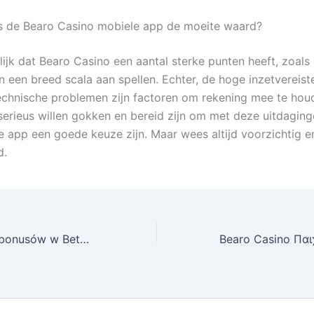
Is de Bearo Casino mobiele app de moeite waard?
lijk dat Bearo Casino een aantal sterke punten heeft, zoals 
 een breed scala aan spellen. Echter, de hoge inzetvereist
echnische problemen zijn factoren om rekening mee te hou
 serieus willen gokken en bereid zijn om met deze uitdagin
e app een goede keuze zijn. Maar wees altijd voorzichtig e
d.
Jak korzystać z bonusów w BetAndreas Casino