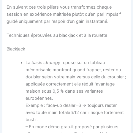
En suivant ces trois piliers vous transformez chaque
session en expérience maîtrisée plutôt qu’en pari impulsif
guidé uniquement par l’espoir d’un gain instantané.
Techniques éprouvées au blackjack et à la roulette
Blackjack
La
basic strategy
repose sur un tableau
mémorisable montrant quand frapper, rester ou
doubler selon votre main versus celle du croupier ;
appliquée correctement elle réduit l’avantage
maison sous 0,5 % dans ses variantes
européennes.
Exemple : face-up dealer=6 → toujours rester
avec toute main totale ≥12 car il risque fortement
bustir.
– En mode démo gratuit proposé par plusieurs