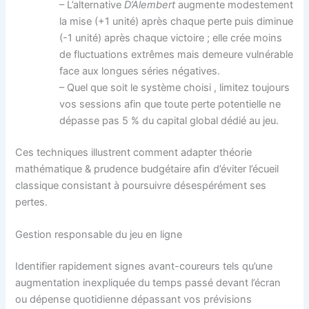
– L’alternative
D’Alembert
augmente modestement
la mise (+1 unité) après chaque perte puis diminue
(-1 unité) après chaque victoire ; elle crée moins
de fluctuations extrêmes mais demeure vulnérable
face aux longues séries négatives.
– Quel que soit le système choisi , limitez toujours
vos sessions afin que toute perte potentielle ne
dépasse pas 5 % du capital global dédié au jeu.
Ces techniques illustrent comment adapter théorie
mathématique & prudence budgétaire afin d’éviter l’écueil
classique consistant à poursuivre désespérément ses
pertes.
Gestion responsable du jeu en ligne
Identifier rapidement signes avant-coureurs tels qu’une
augmentation inexpliquée du temps passé devant l’écran
ou dépense quotidienne dépassant vos prévisions