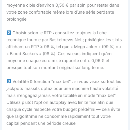
moyenne cible d’environ 0,50 € par spin pour rester dans
votre zone confortable même lors d’une série perdante
prolongée.
Choisir selon le RTP : consultez toujours la fiche
technique fournie par Basketnews.Net ; privilégiez les slots
affichant un RTP ≥ 96 %, tel que « Mega Joker » (99 %) ou
« Blood Suckers » (98 %). Ces valeurs indiquent qu’en
moyenne chaque euro misé rapporte entre 0,96 € et
presque tout son montant original sur long terme.
Volatilité & fonction “max bet” : si vous visez surtout les
jackpots massifs optez pour une machine haute volatilité
mais n’engagez jamais votre totalité en mode “max bet”.
Utilisez plutôt l’option autoplay avec limite fixe afin que
chaque cycle respecte votre budget prédéfini — cela évite
que l’algorithme ne consomme rapidement tout votre
capital pendant une période creuse.