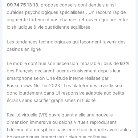
09 74 75 13 13
, propose conseils confidentiels ainsi
qu’aides psychologiques spécialisées . Un recours rapide
augmente fortement vos chances retrouver équilibre entre
loisir ludique & vie quotidienne équilibrée .
Les tendances technologiques qui façonnent l’avenir des
casinos en ligne
Le mobile continue son ascension imparable : plus de
67%
des Français déclarent jouer exclusivement depuis leur
smartphone selon Une étude interne réalisée par
Basketnews.Net fin‑2023 . Les plateformes investissent
donc lourdement dans UI responsive adaptée aux petits
écrans sans sacrifier graphismes ni fluidité.
Réalité virtuelle (VR) ouvre quant à elle une nouvelle
dimension immersive où salons virtuels reproduisent
fidèlement atmosphère parisienne traditionnelle avec tables
holographiques interactives ; bien que coûteuse